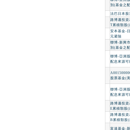
別(基金之
法巴日本股
路博邁投資
T累積類股(
安本基金-
元避險
聯博-新興
別(基金之
聯博-亞洲
配息來源可
A001500
股票基金(美
聯博-亞洲
配息來源可
路博邁投資
E累積類股(
路博邁投資
B累積類股(
富達基金-