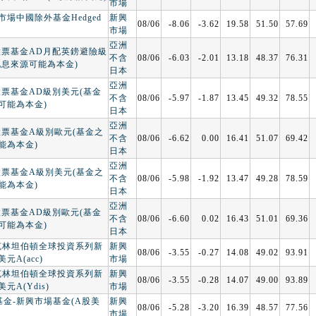
市場
場中國除外基金Hedged
新興
08/06
-8.06
-3.62
19.58
51.50
57.69
市場
亞洲
股票基金AD月配英鎊避險級
不含
08/06
-6.03
-2.01
13.18
48.37
76.31
配息來源可能為本金)
日本
亞洲
股票基金AD級別美元(基金
不含
08/06
-5.97
-1.87
13.45
49.32
78.55
可能為本金)
日本
亞洲
股票基金A級別歐元(基金之
不含
08/06
-6.62
0.00
16.41
51.07
69.42
能為本金)
日本
亞洲
股票基金A級別美元(基金之
不含
08/06
-5.98
-1.92
13.47
49.28
78.59
能為本金)
日本
亞洲
股票基金AD級別歐元(基金
不含
08/06
-6.60
0.02
16.43
51.01
69.36
可能為本金)
日本
蘭克林坦伯頓全球投資系列新
新興
08/06
-3.55
-0.27
14.08
49.02
93.91
元A(acc)
市場
蘭克林坦伯頓全球投資系列新
新興
08/06
-3.55
-0.28
14.07
49.00
93.89
元A(Ydis)
市場
基金-新興市場基金(A股美
新興
08/06
-5.28
-3.20
16.39
48.57
77.56
市場