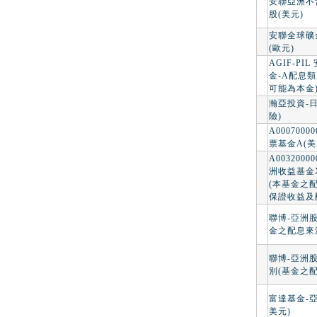
安聯亞洲不
股(美元)
安聯全球礦
(歐元)
AGIF-P
金-A配息類
可能為本金
瀚亞投資-
險)
A000700
票基金A(美
A0032000
洲收益基金
(本基金之
保證收益及
聯博-亞洲
金之配息來
聯博-亞洲
別(基金之
富達基金-
美元)