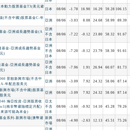
日本
日本動力股票基金T3(美元避
日本
08/06
-1.78
16.90
16.29
59.28
106.15
場(不含中國)股票基金C-年
亞洲
08/06
-3.03
8.08
24.68
58.99
89.39
亞洲
達基金-亞洲成長趨勢基金(A
不含
08/06
-7.22
-0.12
23.80
58.32
91.67
日本
亞洲
富達基金-亞洲成長趨勢基金
不含
08/06
-7.20
-0.12
23.79
58.30
91.61
元)
日本
亞洲
富達基金-亞洲成長趨勢基金
不含
08/06
-7.96
1.91
26.94
60.07
81.73
元)
日本
00060 景順新興市場(不含中
亞洲
08/06
-3.09
7.92
24.32
58.06
87.14
金A-年配息股美元
順新興市場(不含中國)股票基
亞洲
08/06
-3.09
7.92
24.32
58.06
87.14
息股美元
00046 瀚亞投資-亞洲股票收
亞太
mc1(南非幣避險穩定月配)
不含
08/06
-3.60
-0.92
14.10
45.28
79.26
息來源可能為本金)
日本
基金系列-新興市場(澳幣避
新興
08/06
-4.90
-2.63
12.13
45.51
75.26
市場
亞洲