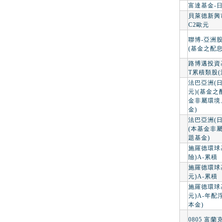
富達基金-
貝萊德新興市
C2歐元
聯博-亞洲
(基金之配
路博邁投資
T累積類股(
法巴亞洲(日
元)(基金
金非屬環境
金)
法巴亞洲(日
(本基金非
題基金)
施羅德環球
險)A-累積
施羅德環球
元)A-累積
施羅德環球
元)A-年
本金)
0805 富