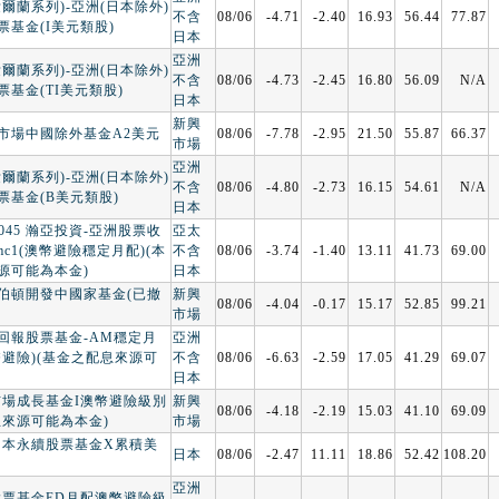
爾蘭系列)-亞洲(日本除外)
不含
08/06
-4.71
-2.40
16.93
56.44
77.87
票基金(I美元類股)
日本
亞洲
爾蘭系列)-亞洲(日本除外)
不含
08/06
-4.73
-2.45
16.80
56.09
N/A
基金(TI美元類股)
日本
新興
市場中國除外基金A2美元
08/06
-7.78
-2.95
21.50
55.87
66.37
市場
亞洲
爾蘭系列)-亞洲(日本除外)
不含
08/06
-4.80
-2.73
16.15
54.61
N/A
票基金(B美元類股)
日本
00045 瀚亞投資-亞洲股票收
亞太
mc1(澳幣避險穩定月配)(本
不含
08/06
-3.74
-1.40
13.11
41.73
69.00
源可能為本金)
日本
伯頓開發中國家基金(已撤
新興
08/06
-4.04
-0.17
15.17
52.85
99.21
市場
回報股票基金-AM穩定月
亞洲
幣避險)(基金之配息來源可
不含
08/06
-6.63
-2.59
17.05
41.29
69.07
日本
市場成長基金I澳幣避險級別
新興
08/06
-4.18
-2.19
15.03
41.10
69.09
息來源可能為本金)
市場
日本永續股票基金X累積美
日本
08/06
-2.47
11.11
18.86
52.42
108.20
亞洲
股票基金ED月配澳幣避險級