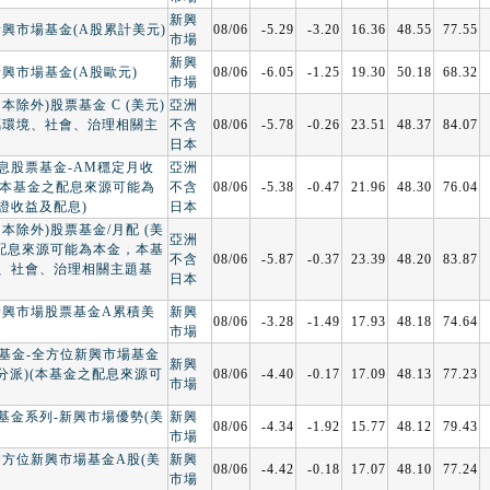
新興
新興市場基金(A股累計美元)
08/06
-5.29
-3.20
16.36
48.55
77.55
市場
新興
新興市場基金(A股歐元)
08/06
-6.05
-1.25
19.30
50.18
68.32
市場
本除外)股票基金 C (美元)
亞洲
屬環境、社會、治理相關主
不含
08/06
-5.78
-0.26
23.51
48.37
84.07
日本
息股票基金-AM穩定月收
亞洲
)(本基金之配息來源可能為
不含
08/06
-5.38
-0.47
21.96
48.30
76.04
證收益及配息)
日本
本除外)股票基金/月配 (美
亞洲
之配息來源可能為本金，本基
不含
08/06
-5.87
-0.37
23.39
48.20
83.87
、社會、治理相關主題基
日本
新興市場股票基金A累積美
新興
08/06
-3.28
-1.49
17.93
48.18
74.64
市場
根基金-全方位新興市場基金
新興
(分派)(本基金之配息來源可
08/06
-4.40
-0.17
17.09
48.13
77.23
市場
基金系列-新興市場優勢(美
新興
08/06
-4.34
-1.92
15.77
48.12
79.43
市場
全方位新興市場基金A股(美
新興
08/06
-4.42
-0.18
17.07
48.10
77.24
市場