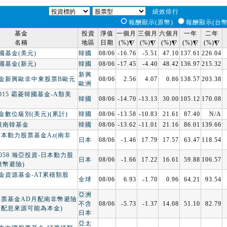
績效排行
報酬顯示(原幣)
報酬顯示(台幣
基金
投資
淨值
一個月
三個月
六個月
一年
二年
名稱
地區
日期
(%)
(%)
(%)
(%)
(%)
國基金(美元)
韓國
08/06
-16.76
-5.51
47.10
137.61
226.04
國基金(新元)
韓國
08/06
-17.45
-4.40
48.42
136.97
215.32
新興
金新興歐非中東股票B歐元
08/06
2.56
4.07
0.86
138.57
203.38
歐洲
00015 霸菱韓國基金-A類美
韓國
08/06
-14.70
-13.13
30.00
105.12
170.08
數位級別(美元)(累計)
韓國
08/06
-13.58
-10.83
21.61
87.40
N/A
摩根南韓基金
韓國
08/06
-13.62
-11.01
21.16
86.01
139.66
日本動力股票基金Az(南非
日本
08/06
-1.46
17.79
17.57
63.47
118.54
00058 瀚亞投資-日本動力股
日本
08/06
-1.66
17.22
16.61
59.88
106.57
澳幣避險)
金資源基金-AT累積類股
全球
08/06
6.93
-1.70
0.96
64.21
93.54
亞洲
股票基金AD月配南非幣避險
不含
08/06
-5.73
-1.37
14.08
51.10
82.79
之配息來源可能為本金)
日本
亞太