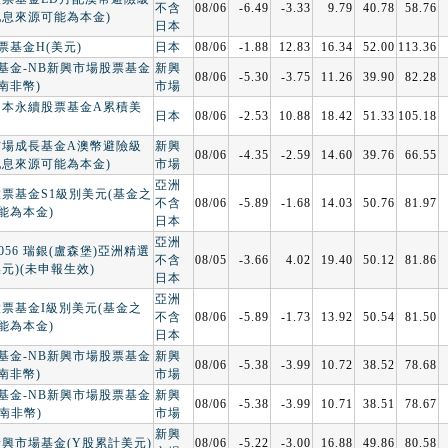
不含
08/06
-6.49
-3.33
9.79
40.78
58.76
配息來源可能為本金)
日本
票基金H(美元)
日本
08/06
-1.88
12.83
16.34
52.00
113.36
基金-NB新興市場股票基金
新興
08/06
-5.30
-3.75
11.26
39.90
82.28
南非幣)
市場
日本永續股票基金A累積美
日本
08/06
-2.53
10.88
18.42
51.33
105.18
市場成長基金A澳幣避險級
新興
08/06
-4.35
-2.59
14.60
39.76
66.55
配息來源可能為本金)
市場
亞洲
股票基金S1級別美元(基金之
不含
08/06
-5.89
-1.68
14.03
50.76
81.97
能為本金)
日本
亞洲
00056 瑞銀(盧森堡)亞洲精選
不含
08/05
-3.66
4.02
19.40
50.12
81.86
元)(未申報生效)
日本
亞洲
股票基金I級別美元(基金之
不含
08/06
-5.89
-1.73
13.92
50.54
81.50
能為本金)
日本
基金-NB新興市場股票基金
新興
08/06
-5.38
-3.99
10.72
38.52
78.68
南非幣)
市場
基金-NB新興市場股票基金
新興
08/06
-5.38
-3.99
10.71
38.51
78.67
南非幣)
市場
新興
新興市場基金(Y股累計美元)
08/06
-5.22
-3.00
16.88
49.86
80.58