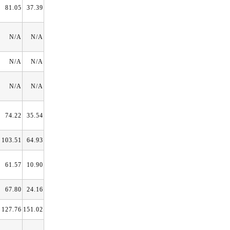
81.05
37.39
N/A
N/A
N/A
N/A
N/A
N/A
74.22
35.54
103.51
64.93
61.57
10.90
67.80
24.16
127.76
151.02