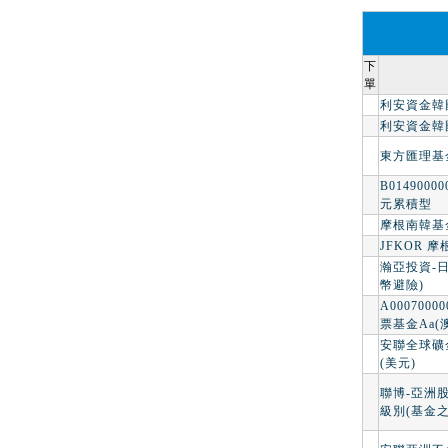
下
單
利安資金韓
利安資金韓
東方匯理基
B014900
元累積型
摩根南韓基金
JFKOR 
瀚亞投資-
幣避險)
A000700
票基金Aa(
安聯全球礦
(美元)
聯博-亞洲
級別(基金