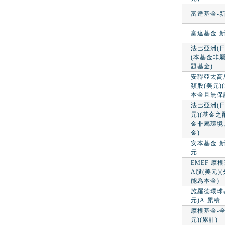
富達基金-
富達基金-
法巴亞洲(日
(本基金非
題基金)
安聯亞太高
類股(美元
本金且無保
法巴亞洲(日
元)(基金
金非屬環境
金)
安本基金-
元
EMEF 摩
A股(美元)
能為本金)
施羅德環球
元)A-累積
摩根基金-
元)(累計)