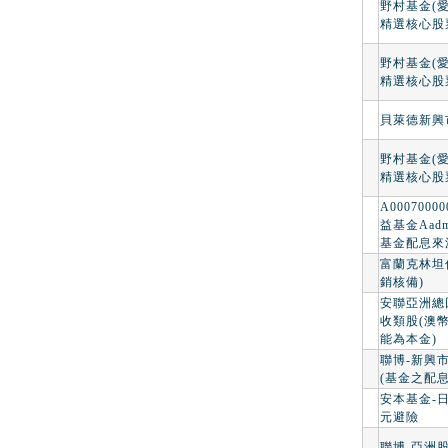
野村基金(愛
精選核心股
野村基金(愛
精選核心股票
貝萊德新興
野村基金(愛
精選核心股
A000700
益基金Aad
基金配息來
富蘭克林坦
銷核備)
安聯亞洲總
收類股(澳
能為本金)
聯博-新興
(基金之配
安本基金-
元避險
聯博-亞洲