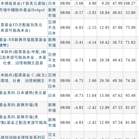
日本價值基金(Y股美元避險)
日本
08/06
-5.68
4.90
9.20
47.99
108.27
場中國除外基金Hedged
新興
08/06
-8.17
-3.92
18.84
49.61
53.80
市場
亞洲
股票基金ED月配級別美元
不含
08/06
-6.03
-2.15
12.95
47.86
75.09
息來源可能為本金)
日本
基金-NB新興市場股票基金
新興
08/06
-5.41
-4.14
10.42
36.73
71.83
澳幣)
市場
本除外)股票基金/年配 (歐
亞洲
之配息來源可能為本金，本基
不含
08/06
-6.73
1.66
26.58
49.43
74.30
、社會、治理相關主題基
日本
本除外)股票基金 C (歐元)
亞洲
屬環境、社會、治理相關主
不含
08/06
-6.73
1.66
26.56
49.36
74.26
日本
基金系列-日本優勢(美元避
日本
08/06
-0.73
11.64
15.00
47.62
95.49
基金系列-新興市場(美
新興
08/06
-4.83
-2.42
12.89
47.55
81.07
市場
基金系列-新興市場(美
新興
配浮動(基金之配息來源可能為
08/06
-4.83
-2.42
12.89
47.54
81.00
市場
亞太
蘭克林坦伯頓全球投資系列亞