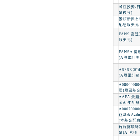
瀚亞投資-
險後收)
景順新興市
配息股美元
FANS 富
股美元)
FANSA 
(A股累計美
ASPSE 
(A股累計歐
A000600
國)股票基
AAFA 景
金A-年配
A000700
益基金Azd
(本基金配
施羅德環球
險)A-累積