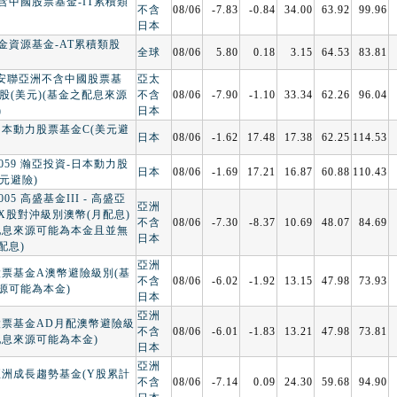
含中國股票基金-IT累積類
不含
08/06
-7.83
-0.84
34.00
63.92
99.96
日本
金資源基金-AT累積類股
全球
08/06
5.80
0.18
3.15
64.53
83.81
IL 安聯亞洲不含中國股票基
亞太
股(美元)(基金之配息來源
不含
08/06
-7.90
-1.10
33.34
62.26
96.04
)
日本
日本動力股票基金C(美元避
日本
08/06
-1.62
17.48
17.38
62.25
114.53
00059 瀚亞投資-日本動力股
日本
08/06
-1.69
17.21
16.87
60.88
110.43
元避險)
0005 高盛基金III - 高盛亞
亞洲
X股對沖級別澳幣(月配息)
不含
08/06
-7.30
-8.37
10.69
48.07
84.69
配息來源可能為本金且並無
日本
配息)
亞洲
股票基金A澳幣避險級別(基
不含
08/06
-6.02
-1.92
13.15
47.98
73.93
源可能為本金)
日本
亞洲
股票基金AD月配澳幣避險級
不含
08/06
-6.01
-1.83
13.21
47.98
73.81
配息來源可能為本金)
日本
亞洲
亞洲成長趨勢基金(Y股累計
不含
08/06
-7.14
0.09
24.30
59.68
94.90