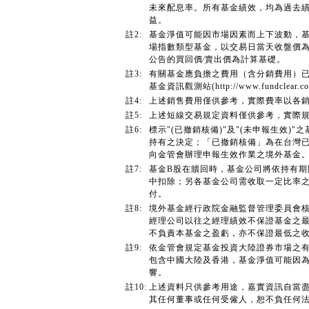
未來配息率。所有基金績效，均為過去
益。
註2:
基金淨值可能因市場因素而上下波動，
場指數類型基金，以交易日當天收盤價
公告的買回價∕賣出價為計算基礎。
註3:
有關基金應負擔之費用（含分銷費用）
基金資訊觀測站(http://www.fundcl
註4:
上述銷售費用僅供參考，實際費率以各
註5:
上述短線交易規定資料僅供參考，實際
註6:
標示"(已撤銷核備)"及"(未申報生效
持有之決定；「已撤銷核備」為在台灣已
向金管會辦理申報生效作業之境外基金
註7:
基金B股在贖回時，基金公司將依持有
中扣除；另各基金公司需收取一定比率
付。
註8:
境外基金經行政院金融監督管理委員會
經理公司以往之經理績效不保證基金之
不負責本基金之盈虧，亦不保證最低之
註9:
依金管會規定基金投資大陸證券市場之有
包含中國大陸及香港，基金淨值可能因
響。
註10:
上述資料只供參考用途，嘉實資訊自當
其任何董事或任何受僱人，恕不負任何