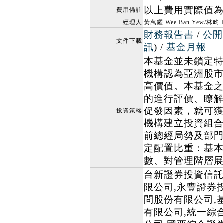
以上費用實際值為：
費用備註
經理人
黃萬耀 Wee Ban Yew/林昀 L
財務報告書
/
公開
文件下載
訊
) /
基金月報
本基金並未鎖定特
機構認為亞洲股
高價值。本基金
的進行評價、瞭
促發因素，就可
投資策略
機構建立投資組
前總經局勢及部門
定配置比重：基
數、對管理階層
台新證券投資信託
限公司,永豐證券
問股份有限公司,
有限公司,統一綜