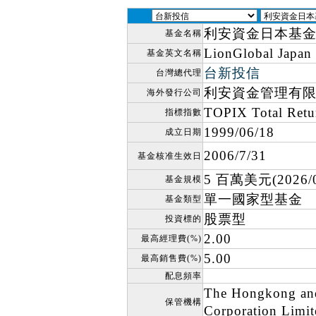
利安資金日本基金
基金名稱
LionGlobal Japan
基金英文名稱
台新投信
台灣總代理
利安資金管理有
海外發行公司
TOPIX Total Re
指標指數
1999/06/18
成立日期
2006/7/31
基金核准生效日
5 百萬美元(2026/0
基金規模
單一國家型基金
基金類型
股票型
投資標的
2.00
最高經理費(%)
5.00
最高銷售費(%)
配息頻率
The Hongkong an
保管機構
Corporation Limit