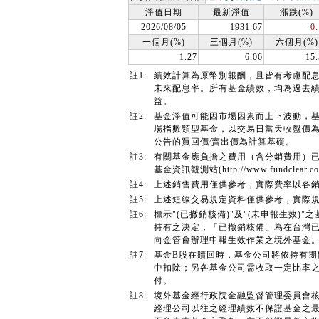
淨值日期
最新淨值
漲跌(%)
2026/08/05
1931.67
-0
一個月(%)
三個月(%)
六個月(%)
1.27
6.06
15
註1:
績效計算為原幣別報酬，且皆有考慮配
未來配息率。所有基金績效，均為過去
益。
註2:
基金淨值可能因市場因素而上下波動，
場指數類型基金，以交易日當天收盤價
公告的買回價∕賣出價為計算基礎。
註3:
有關基金應負擔之費用（含分銷費用）
基金資訊觀測站(http://www.fundcl
註4:
上述銷售費用僅供參考，實際費率以各
註5:
上述短線交易規定資料僅供參考，實際
註6:
標示"(已撤銷核備)"及"(未申報生效
持有之決定；「已撤銷核備」為在台灣已
向金管會辦理申報生效作業之境外基金
註7:
基金B股在贖回時，基金公司將依持有
中扣除；另各基金公司需收取一定比率
付。
註8:
境外基金經行政院金融監督管理委員會
經理公司以往之經理績效不保證基金之