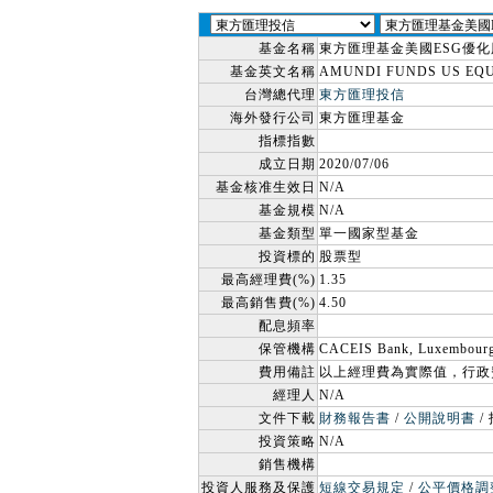
基金名稱
東方匯理基金美國ESG優化
基金英文名稱
AMUNDI FUNDS US EQUIT
台灣總代理
東方匯理投信
海外發行公司
東方匯理基金
指標指數
成立日期
2020/07/06
基金核准生效日
N/A
基金規模
N/A
基金類型
單一國家型基金
投資標的
股票型
最高經理費(%)
1.35
最高銷售費(%)
4.50
配息頻率
保管機構
CACEIS Bank, Luxembourg
費用備註
以上經理費為實際值，行政
經理人
N/A
文件下載
財務報告書
/
公開說明書
/
投資策略
N/A
銷售機構
投資人服務及保護
短線交易規定
/
公平價格調