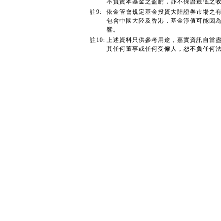
不負責本基金之盈虧，亦不保證最低之
註9:
依金管會規定基金投資大陸證券市場之有
包含中國大陸及香港，基金淨值可能因
響。
註10:
上述資料只供參考用途，嘉實資訊自當
其任何董事或任何受僱人，恕不負任何