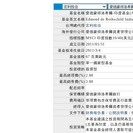
基金名稱
愛德蒙得洛希爾-印度基金(A
基金英文名稱
Edmond de Rothschild Ind
台灣總代理
宏利投信
海外發行公司
愛德蒙得洛希爾資產管理公司
指標指數
MSCI 印度指數10/40(美元
成立日期
2011/01/31
基金核准生效日
2011/3/4
基金規模
67 百萬歐元
基金類型
單一國家型基金
投資標的
股票型
最高經理費(%)
2.00
最高銷售費(%)
3.00
配息頻率
保管機構
愛德蒙得洛希爾銀行
費用備註
管理費包含保管費及行政費
經理人
愛德蒙得洛希爾資產管理公司
文件下載
財務報告書
/
公開說明書
/
本基金建議之投資期間為五
(主要為印度，以及巴基斯
投資策略
本基金基金經理人選取可提