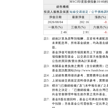
MSCI印度股價指數10/40
銷售機構
投資人服務及保護
短線交易規定
/
公平價格調
淨值日期
最新淨值
漲跌(%)
2026/08/04
202.16
-0
一個月(%)
三個月(%)
六個月(%)
2.46
2.91
-6
註1:
績效計算為原幣別報酬，且皆有考慮配
未來配息率。所有基金績效，均為過去
益。
註2:
基金淨值可能因市場因素而上下波動，
場指數類型基金，以交易日當天收盤價
公告的買回價∕賣出價為計算基礎。
註3:
有關基金應負擔之費用（含分銷費用）
基金資訊觀測站(http://www.fundcl
註4:
上述銷售費用僅供參考，實際費率以各
註5:
上述短線交易規定資料僅供參考，實際
註6:
標示"(已撤銷核備)"及"(未申報生效
持有之決定；「已撤銷核備」為在台灣已
向金管會辦理申報生效作業之境外基金
註7:
基金B股在贖回時，基金公司將依持有
中扣除；另各基金公司需收取一定比率