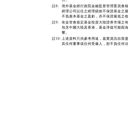
付。
註8:
境外基金經行政院金融監督管理委員會
經理公司以往之經理績效不保證基金之
不負責本基金之盈虧，亦不保證最低之
註9:
依金管會規定基金投資大陸證券市場之有
包含中國大陸及香港，基金淨值可能因
響。
註10:
上述資料只供參考用途，嘉實資訊自當
其任何董事或任何受僱人，恕不負任何