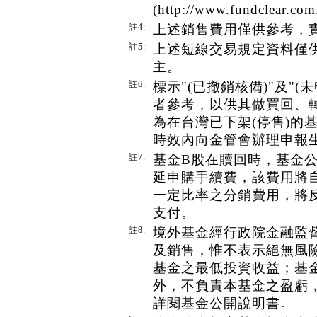
(http://www.fundcl
註4:
上述銷售費用僅供參考，
註5:
上述短線交易規定資料僅
主。
註6:
標示"(已撤銷核備)"及"
者參考，以供其做買回、
為在台灣已下架(停售)的
時效內向金管會辦理申報
註7:
基金B股在贖回時，基金
延申購手續費，該費用將
一定比率之分銷費用，將
支付。
註8:
境外基金經行政院金融監
及銷售，惟不表示絕無風
基金之最低投資收益；基
外，不負責本基金之盈虧
詳閱基金公開說明書。