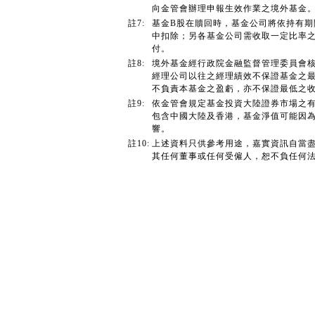
向金管會辦理申報生效作業之境外基金
註7:
基金B股在贖回時，基金公司將依持有
中扣除；另各基金公司需收取一定比率
付。
註8:
境外基金經行政院金融監督管理委員會
經理公司以往之經理績效不保證基金之
不負責本基金之盈虧，亦不保證最低之
註9:
依金管會規定基金投資大陸證券市場之有
包含中國大陸及香港，基金淨值可能因
響。
註10:
上述資料只供參考用途，嘉實資訊自當
其任何董事或任何受僱人，恕不負任何