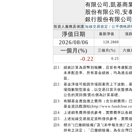
有限公司,凱基商
股份有限公司,安
銀行股份有限公
投資人服務及保護
短線交易規定
/
公平價格調
淨值日期
最新淨值
漲跌
2026/08/06
128.2869
一個月(%)
三個月(%)
六個月
-0.22
0.25
註1:
績效計算為原幣別報酬，且皆有考慮配
未來配息率。所有基金績效，均為過去
益。
註2:
基金淨值可能因市場因素而上下波動，
場指數類型基金，以交易日當天收盤價
公告的買回價∕賣出價為計算基礎。
註3:
有關基金應負擔之費用（含分銷費用）
基金資訊觀測站(http://www.fundcl
註4:
上述銷售費用僅供參考，實際費率以各
註5:
上述短線交易規定資料僅供參考，實際
註6:
標示"(已撤銷核備)"及"(未申報生效
持有之決定；「已撤銷核備」為在台灣已