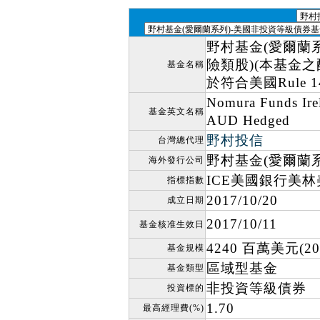
野村基金(愛爾蘭
險類股)(本基金
基金名稱
於符合美國Rule 
Nomura Funds Ire
基金英文名稱
AUD Hedged
野村投信
台灣總代理
野村基金(愛爾蘭系
海外發行公司
ICE美國銀行美
指標指數
2017/10/20
成立日期
2017/10/11
基金核准生效日
4240 百萬美元(202
基金規模
區域型基金
基金類型
非投資等級債券
投資標的
1.70
最高經理費(%)