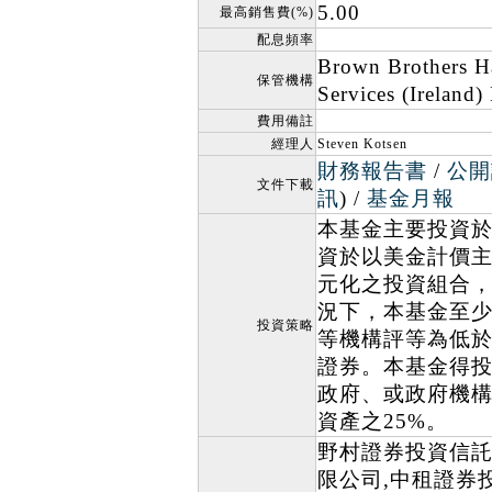
5.00
最高銷售費(%)
配息頻率
Brown Brothers H
保管機構
Services (Ireland)
費用備註
經理人
Steven Kotsen
財務報告書
/
公開
文件下載
訊
) /
基金月報
本基金主要投資
資於以美金計價
元化之投資組合
況下，本基金至少
投資策略
等機構評等為低
證券。本基金得
政府、或政府機
資產之25%。
野村證券投資信託
限公司,中租證券