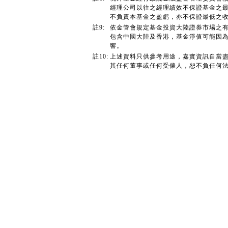
經理公司以往之經理績效不保證基金之
不負責本基金之盈虧，亦不保證最低之
註9:
依金管會規定基金投資大陸證券市場之有
包含中國大陸及香港，基金淨值可能因
響。
註10:
上述資料只供參考用途，嘉實資訊自當
其任何董事或任何受僱人，恕不負任何