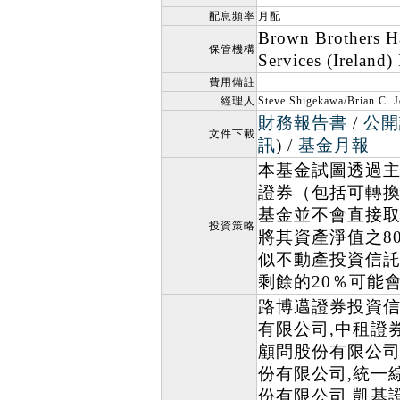
配息頻率
月配
Brown Brothers H
保管機構
Services (Ireland)
費用備註
經理人
Steve Shigekawa/Brian C. 
財務報告書
/
公開
文件下載
訊
) /
基金月報
本基金試圖透過主
證券（包括可轉
基金並不會直接
投資策略
將其資產淨值之8
似不動產投資信
剩餘的20％可能
路博邁證券投資信
有限公司,中租證
顧問股份有限公司
份有限公司,統一
份有限公司,凱基