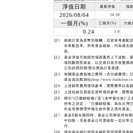
淨值日期
最新淨值
漲跌
2026/08/04
10.39
一個月(%)
三個月(%)
六個月
0.24
1.6
註1:
績效計算為原幣別報酬，且皆有考慮配
未來配息率。所有基金績效，均為過去
益。
註2:
基金淨值可能因市場因素而上下波動，
場指數類型基金，以交易日當天收盤價
公告的買回價∕賣出價為計算基礎。
註3:
有關基金應負擔之費用（含分銷費用）
基金資訊觀測站(http://www.fundcl
註4:
上述銷售費用僅供參考，實際費率以各
註5:
上述短線交易規定資料僅供參考，實際
註6:
標示"(已撤銷核備)"及"(未申報生效
持有之決定；「已撤銷核備」為在台灣已
向金管會辦理申報生效作業之境外基金
註7:
基金B股在贖回時，基金公司將依持有
中扣除；另各基金公司需收取一定比率
付。
註8:
境外基金經行政院金融監督管理委員會