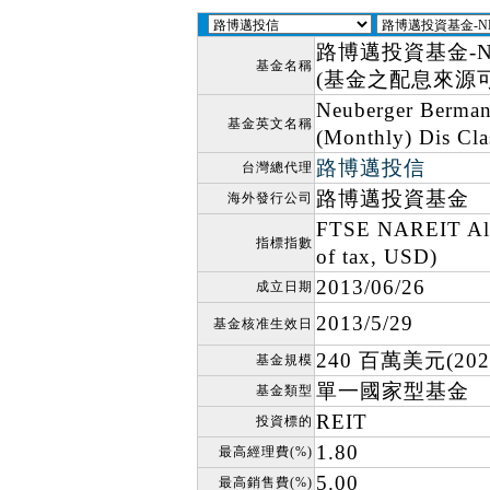
路博邁投資基金-
基金名稱
(基金之配息來源
Neuberger Berman
基金英文名稱
(Monthly) Dis Cla
路博邁投信
台灣總代理
路博邁投資基金
海外發行公司
FTSE NAREIT All 
指標指數
of tax, USD)
2013/06/26
成立日期
2013/5/29
基金核准生效日
240 百萬美元(2026
基金規模
單一國家型基金
基金類型
REIT
投資標的
1.80
最高經理費(%)
5.00
最高銷售費(%)