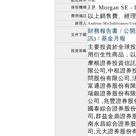
配息頻率
月配
J.P. Morgan SE -
保管機構
以上銷售費、經
費用備註
經理人
Andreas Michalitsianos/Us
財務報告書
/
公開
文件下載
訊
) /
基金月報
主要投資於全球
投資策略
用衍生性商品，
摩根證券投資信託
限公司,中租證券
問股份有限公司,
富通證券股份有限
瑞銀證券股份有限
公司 ,兆豐證券
國泰綜合證券股份
司,群益金鼎證券
南永昌綜合證券股
司,元大證券股份