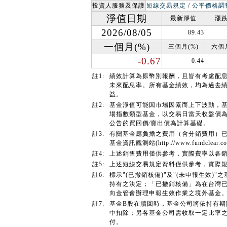
投資人服務及保護
短線交易規定
/
公平價格調
淨值日期
最新淨值
漲跌
2026/08/05
89.43
一個月(%)
三個月(%)
六個月
-0.67
0.44
註1:
績效計算為原幣別報酬，且皆有考慮配
未來配息率。所有基金績效，均為過去
益。
註2:
基金淨值可能因市場因素而上下波動，
場指數類型基金，以交易日當天收盤價
公告的買回價∕賣出價為計算基礎。
註3:
有關基金應負擔之費用（含分銷費用）
基金資訊觀測站(http://www.fundcl
註4:
上述銷售費用僅供參考，實際費率以各
註5:
上述短線交易規定資料僅供參考，實際
註6:
標示"(已撤銷核備)"及"(未申報生效
持有之決定；「已撤銷核備」為在台灣已
向金管會辦理申報生效作業之境外基金
註7:
基金B股在贖回時，基金公司將依持有
中扣除；另各基金公司需收取一定比率
付。