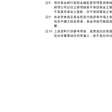
註8:
境外基金經行政院金融監督管理委員會
經理公司以往之經理績效不保證基金之
不負責本基金之盈虧，亦不保證最低之
註9:
依金管會規定基金投資大陸證券市場之有
包含中國大陸及香港，基金淨值可能因
響。
註10:
上述資料只供參考用途，嘉實資訊自當
其任何董事或任何受僱人，恕不負任何