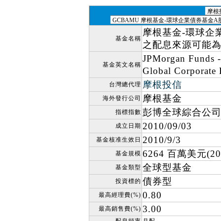
摩根基金-環球企業
基金名稱
之配息來源可能為
JPMorgan Funds -
基金英文名稱
Global Corporate
摩根投信
台灣總代理
摩根基金
海外發行公司
彭博全球綜合公司
指標指數
2010/09/03
成立日期
2010/9/3
基金核准生效日
6264 百萬美元(202
基金規模
全球型基金
基金類型
債券型
投資標的
0.80
最高經理費(%)
3.00
最高銷售費(%)