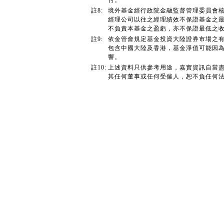
付。
註8:
境外基金經行政院金融監督管理委員會
經理公司以往之經理績效不保證基金之
不負責本基金之盈虧，亦不保證最低之
註9:
依金管會規定基金投資大陸證券市場之有
包含中國大陸及香港，基金淨值可能因
響。
註10:
上述資料只供參考用途，嘉實資訊自當
其任何董事或任何受僱人，恕不負任何