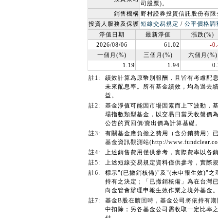
司股票)。
銷售機構
野村證券投資信託股份有限
投資人服務及保護
短線交易規定
/
公平價格調
淨值日期
最新淨值
漲跌(%)
2026/08/06
61.02
-0
一個月(%)
三個月(%)
六個月(%)
1.19
1.94
0
註1:
績效計算為原幣別報酬，且皆有考慮配
未來配息率。所有基金績效，均為過去
益。
註2:
基金淨值可能因市場因素而上下波動，
場指數類型基金，以交易日當天收盤價
公告的買回價∕賣出價為計算基礎。
註3:
有關基金應負擔之費用（含分銷費用）
基金資訊觀測站(http://www.fundcl
註4:
上述銷售費用僅供參考，實際費率以各
註5:
上述短線交易規定資料僅供參考，實際
註6:
標示"(已撤銷核備)"及"(未申報生效
持有之決定；「已撤銷核備」為在台灣已
向金管會辦理申報生效作業之境外基金
註7:
基金B股在贖回時，基金公司將依持有
中扣除；另各基金公司需收取一定比率