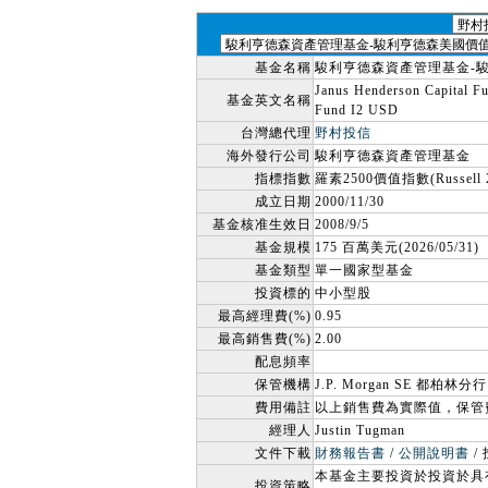
基金名稱
駿利亨德森資產管理基金-
Janus Henderson Capital F
基金英文名稱
Fund I2 USD
台灣總代理
野村投信
海外發行公司
駿利亨德森資產管理基金
指標指數
羅素2500價值指數(Russell 25
成立日期
2000/11/30
基金核准生效日
2008/9/5
基金規模
175 百萬美元(2026/05/31)
基金類型
單一國家型基金
投資標的
中小型股
最高經理費(%)
0.95
最高銷售費(%)
2.00
配息頻率
保管機構
J.P. Morgan SE 都柏林分行
費用備註
以上銷售費為實際值，保管
經理人
Justin Tugman
文件下載
財務報告書
/
公開說明書
/
本基金主要投資於投資於具
投資策略