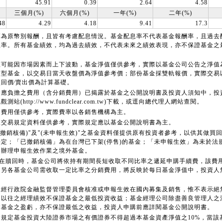
45.91
0.39
2.64
4.58
三個月(%)
六個月(%)
一年(%)
二年(%)
48
4.29
4.18
9.41
17.3
算為原幣別報酬，且皆有考慮配息情況。基金配息率不代表基金報酬率，且過去
息率。所有基金績效，均為過去績效，不代表未來之績效表現，亦不保證基金之
值可能因市場因素而上下波動，基金淨值僅供參考，實際以基金公司公告之淨值
類型基金，以交易日當天收盤價為淨值參考價；部份基金採雙軌報價，實際交易
回價∕賣出價為計算基礎。
金應負擔之費用（含分銷費用）已揭露於基金之公開說明書及投資人須知中，投
測站(http://www.fundclear.com.tw)下載，或逕向總代理人網站查閱。
售費用僅供參考，實際費率以各銷售機構為主。
線交易規定資料僅供參考，實際規定應以基金公開說明書為主。
已撤銷核備)"及"(未申報生效)"之基金資料僅提供原有投資者參考，以供其做買
決定；「已撤銷核備」為在台灣已下架(停售)的基金；「未申報生效」為未於法
會辦理申報生效作業之境外基金。
股在贖回時，基金公司將依持有期間長短收取不同比率之遞延申購手續費，該費
；另各基金公司需收取一定比率之分銷費用，將反映於每日基金淨值中，投資人
金經行政院金融監督管理委員會核准或申報生效在國內募集及銷售，惟不表示絕
司以往之經理績效不保證基金之最低投資收益；基金經理公司除盡善良管理人之
本基金之盈虧，亦不保證最低之收益，投資人申購前應詳閱基金公開說明書。
會規定基金投資大陸證券市場之有價證券不得超過本基金資產淨值之10%，當該