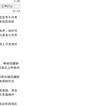
3.28
三年(%)
32.34
配息率不代表
最低投資收
為準；海外市
以基金公司所
資人可至境外
回、轉換或繼續
規規定之時效內
用將自贖回總額
無需額外支
無風險。基金
注意義務外，
基金投資地區