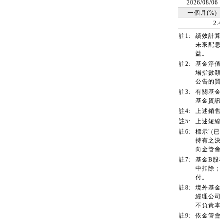
2026/08/06
一個月(%)
2.
註1:
績效計
未來配
益。
註2:
基金淨
場指數
公告的買
註3:
有關基
基金資訊觀
註4:
上述銷
註5:
上述短
註6:
標示"(
持有之
向金管
註7:
基金B
中扣除
付。
註8:
境外基
經理公
不負責
註9:
依金管