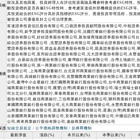
狀況及其他因素。投資經理人在評估投資風險及機會時會考慮ESG特性。
策略
斷投資標的是否具備ESG特性時，會考慮富達或外部機構提供的ESG評等
其投資組合的ESG評分高於其指標的ESG評分。透過投資管理流程，投資
被投資公司遵循良好之公司治理實務。
富達證券投資信託股份有限公司,口袋證券投資顧問股份有限公司,中租證
有限公司,鉅亨證券投資顧問股份有限公司,法國巴黎銀行股份有限公司台北
券股份有限公司,好好證券股份有限公司,新加坡商瑞銀證券股份有限公司台
綜合證券股份有限公司 ,兆豐證券股份有限公司,國泰綜合證券股份有限公司
豐證券股份有限公司,群益金鼎證券股份有限公司,凱基證券股份有限公司,
券股份有限公司,富邦綜合證券股份有限公司,元大證券股份有限公司,永豐
公司 ,台新綜合證券股份有限公司,臺灣銀行股份有限公司 ,台灣土地銀行,
行股份有限公司,第一商業銀行股份有限公司,華南商業銀行股份有限公司,
份有限公司 ,上海商業儲蓄銀行,台北富邦商業銀行股份有限公司,國泰世華
機構
有限公司,高雄銀行股份有限公司,兆豐國際商業銀行股份有限公司,王道商
公司,臺灣中小企業銀行,渣打國際商業銀行股份有限公司,台中商業銀行股份
城商業銀行股份有限公司,匯豐(台灣)商業銀行股份有限公司,瑞士商瑞士
司台北分行,瑞興商業銀行,華泰商業銀行,台灣新光商業銀行股份有限公司,
股份有限公司,板信商業銀行,三信商業銀行股份有限公司,聯邦商業銀行股份
東國際商業銀行股份有限公司,元大商業銀行股份有限公司,永豐商業銀行股
山商業銀行股份有限公司,凱基商業銀行股份有限公司,星展(台灣)商業銀行
台新國際商業銀行股份有限公司,安泰商業銀行股份有限公司,中國信託商
公司,將來商業銀行股份有限公司,連線商業銀行股份有限公司
保護
短線交易規定
/
公平價格調整機制
/
反稀釋機制
最新淨值
漲跌(%)
本月以來(%)
本季以來(%)