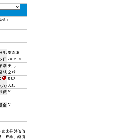
基金)
冊地
盧森堡
效日
2016/9/1
幣別
美元
區域
全球
級
RR3
(%)
0.35
報價
Y
基金
N
考慮成長與價值
理、產業、經濟