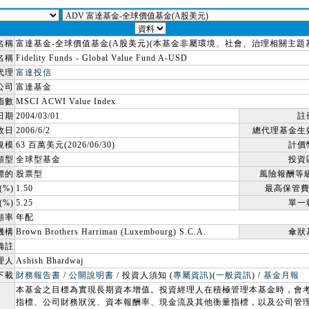
名稱
富達基金-全球價值基金(A股美元)(本基金非屬環境、社會、治理相關主題
名稱
Fidelity Funds - Global Value Fund A-USD
代理
富達投信
公司
富達基金
指數
MSCI ACWI Value Index
日期
2004/03/01
註
效日
2006/6/2
總代理基金生
規模
63 百萬美元(2026/06/30)
計價
類型
全球型基金
投資
標的
股票型
風險報酬等
%)
1.50
最高保管費
%)
5.25
單一
頻率
年配
機構
Brown Brothers Harriman (Luxembourg) S.C.A.
傘狀
備註
理人
Ashish Bhardwaj
下載
財務報告書
/
公開說明書
/ 投資人須知 (
專屬資訊
)(
一般資訊
) /
基金月報
本基金之目標為實現長期資本增值。投資經理人在積極管理本基金時，會
指標、公司財務狀況、資本報酬率、現金流及其他衡量指標，以及公司管