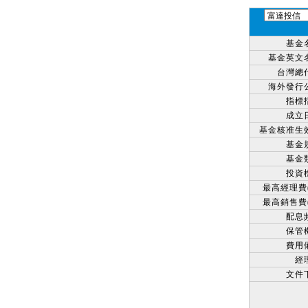
基金
基金英文
台灣總
海外發行
指標
成立
基金核准生
基金
基金
投資
最高經理費(
最高銷售費(
配息
保管
費用
經
文件