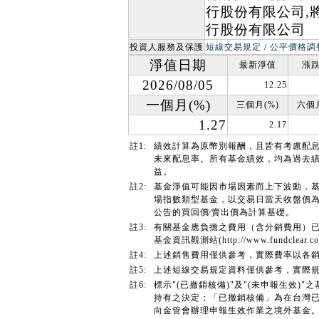
行股份有限公司,
行股份有限公司
投資人服務及保護
短線交易規定
/
公平價格調
淨值日期
最新淨值
漲跌
2026/08/05
12.25
一個月(%)
三個月(%)
六個月
1.27
2.17
註1:
績效計算為原幣別報酬，且皆有考慮配
未來配息率。所有基金績效，均為過去
益。
註2:
基金淨值可能因市場因素而上下波動，
場指數類型基金，以交易日當天收盤價
公告的買回價∕賣出價為計算基礎。
註3:
有關基金應負擔之費用（含分銷費用）
基金資訊觀測站(http://www.fundcl
註4:
上述銷售費用僅供參考，實際費率以各
註5:
上述短線交易規定資料僅供參考，實際
註6:
標示"(已撤銷核備)"及"(未申報生效
持有之決定；「已撤銷核備」為在台灣已
向金管會辦理申報生效作業之境外基金