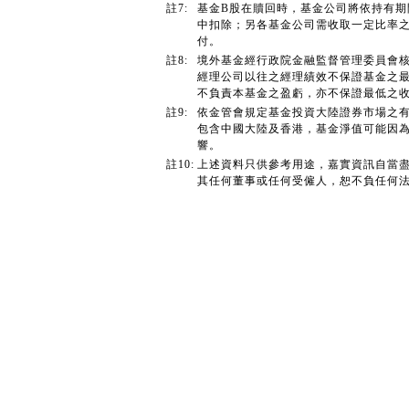
註7:
基金B股在贖回時，基金公司將依持有
中扣除；另各基金公司需收取一定比率
付。
註8:
境外基金經行政院金融監督管理委員會
經理公司以往之經理績效不保證基金之
不負責本基金之盈虧，亦不保證最低之
註9:
依金管會規定基金投資大陸證券市場之有
包含中國大陸及香港，基金淨值可能因
響。
註10:
上述資料只供參考用途，嘉實資訊自當
其任何董事或任何受僱人，恕不負任何