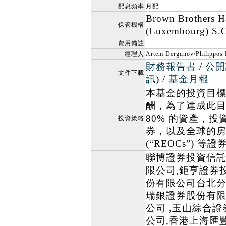
配息頻率
月配
Brown Brothers H
保管機構
(Luxembourg) S.
費用備註
經理人
Artem Dergunov/Philippos 
財務報告書
/
公開
文件下載
訊
) /
基金月報
本基金的投資目
酬，為了達成此
80% 的資產，投資
投資策略
券，以及全球的
(“REOCs”) 等證
聯博證券投資信託
限公司,鉅亨證券
份有限公司台北分
瑞銀證券股份有限
公司 ,玉山綜合
公司,香港上海匯