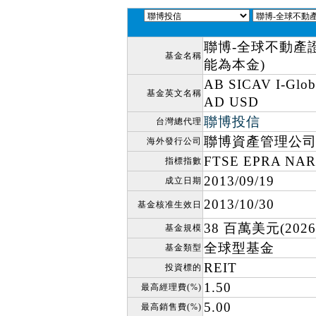
聯博-全球不動產
基金名稱
能為本金)
AB SICAV I-Global
基金英文名稱
AD USD
聯博投信
台灣總代理
聯博資產管理公
海外發行公司
FTSE EPRA 
指標指數
2013/09/19
成立日期
2013/10/30
基金核准生效日
38 百萬美元(2026/
基金規模
全球型基金
基金類型
REIT
投資標的
1.50
最高經理費(%)
5.00
最高銷售費(%)